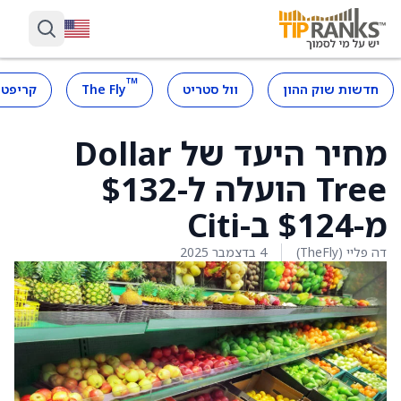
™
חדשות שוק ההון
וול סטריט
The Fly
קריפטו
מחיר היעד של Dollar
Tree הועלה ל-$132
מ-$124 ב-Citi
דה פליי (TheFly)
4 בדצמבר 2025