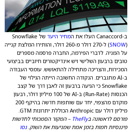
ב‑Canaccord העלו את ה
מחיר היעד
של Snowflake
SNOW
(
) ל‑270 דולר מ‑260 דולר, והותירו המלצת קנייה
על המניה. לדברי הפירמה, החברה פרסמה מספרים
טובים ברבעון השלישי ויש אינדיקטורים חיוביים בביצועי
המכירות, והצריכה מתחילה להתאושש. עומסי העבודה
ב‑AI מתגברים. הנקודה החשובה הייתה הגילוי של
Snowflake כי הגיעה ברבעון זה לאבן דרך של קצב
הכנסות (Run‑Rate) ב‑AI של 100 מיליון דולר, רבעון
מוקדם מהצפוי, יחד עם שותפות חדשה בהיקף 200
מיליון דולר עם Anthropic הכוללת יתרונות GTM.
פורסם לראשונה ב
TheFly
– המקור הסמכותי לחדשות
פיננסיות חמות בזמן אמת שמניעות את השוק.
נסו