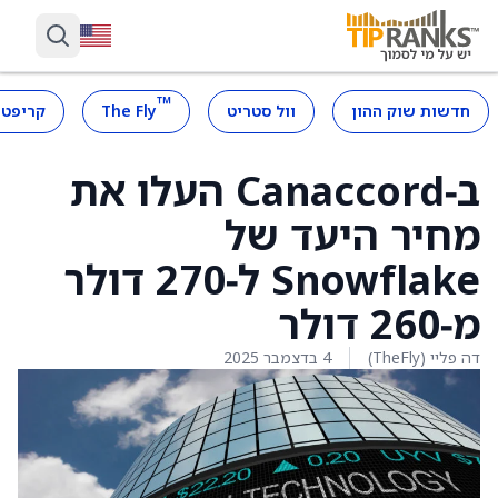
™
חדשות שוק ההון
וול סטריט
The Fly
קריפטו
ב‑Canaccord העלו את
מחיר היעד של
Snowflake ל‑270 דולר
מ‑260 דולר
דה פליי (TheFly)
4 בדצמבר 2025