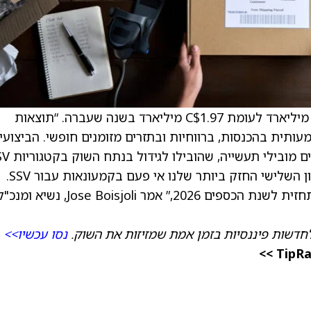
מדווחת על הכנסות ברבעון השלישי של C$2.25 מיליארד לעומת C$1.97 מיליארד בשנה שעברה. “תוצאות
עותית בהכנסות, ברווחיות ובתזרים מזומנים חופשי. הביצועי
החזקים נבעו מהשקה מוצלחת של מוצרים חדשים מו
ו-ATV בצפון אמריקה. למעשה, רשמנו את הרבעון השלישי החזק ביותר שלנו אי פעם בקמעונאות עבור SSV.
בהמשך לתוצאה המוצקה הזו, אנו מעלים את התחזית לשנת הכספים 2026,” אמר Jose Boisjoli, נשיא ומנ
חדשות פיננסיות בזמן אמת שמזיזות את השוק.
נסו עכשיו>>