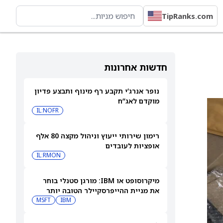
TipRanks.com
חדשות אחרונות
נופר אנרג’י תקבע רף מינוף ותבצע פדיון
מוקדם לאג”ח
IL:NOFR
רימון שירותי ייעוץ וניהול מקצה 80 אלף
אופציות לעובדים
IL:RMON
מיקרוסופט או IBM: מורגן סטנלי בוחר
את מניית ההייפרסקיילר הטובה יותר
לקנייה עכשיו
IBM
MSFT