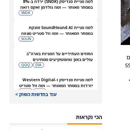
למה מניית סנדיסק (SNDK) ירדה ב-8%
במסחר מאוחר — ומה גולדמן זאקס רואה
בהמשך
SNDK
למה מניית SoundHound AI מזנקת
במסחר המאוחר — ומה וול סטריט מצפה
שיקרה בהמשך
SOUN
החוזים העתידיים על המניות בארה"ב
ם
עולים בזמן שהמשקיעים ממתינים
בילי תעשייה, שהובילו לגידול בנתח השוק בקטגוריות SSV
לדוחות נוספים
DIA
QQQ
למה מניות סנדיסק ו-Western Digital
כ"ל
יורדות במסחר המאוחר — ומה וול סטריט
צופה בהמשך
WDC
SNDK
עוד בחדשות השוק >
3 מניות מתחת ל-10 דולר עם אפסייד חזק
שכדאי לשקול, לפי אנליסטים
הכי נקראות
TDUP
SOUN