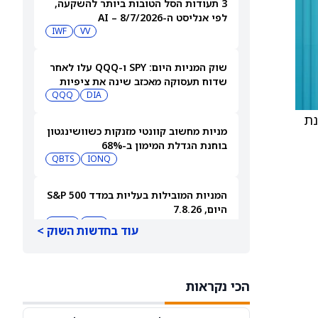
3 תעודות הסל הטובות ביותר להשקעה,
לפי אנליסט ה-AI – 8/7/2026
IWF
VV
שוק המניות היום: SPY ו-QQQ עלו לאחר
שדוח תעסוקה מאכזב שינה את ציפיות
הריבית
DIA
QQQ
נת
מניות מחשוב קוונטי מזנקות כשוושינגטון
בוחנת הגדלת המימון ב-68%
QBTS
IONQ
המניות המובילות בעליות במדד S&P 500
היום, 7.8.26
QQQ
DIA
עוד בחדשות השוק >
האם העסקה בבריטניה מבשרת צרות?
מניית פאראמונט סקיידנס
הכי נקראות
(NASDAQ:PSKY) עלתה בכל זאת
WBD
PSKY