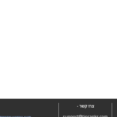
צרו קשר -
support@tipranks.com
תנאי שימוש
•
מדיניות