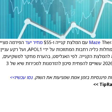
נייה ו-$55
Maze
מחיר יעד
הפירמה מציי
את ה״פוטנציאל שאינו מוערך דיו״ של החברה במחלות כליה רחבות המתווכות על ידי APOL1, ועל רקע עניין
ה להמלצת הקנייה. לפי האנליסט, בהערת מחקר למשקיעים,
מספר זרזים פנימיים וחיצוניים של Maze בשנת 2026 עשויים להפחית סיכון להזדמנות למכירות שיא של 3
ת פיננסיות בזמן אמת שמניעות את השוק.
נסו עכשיו>>