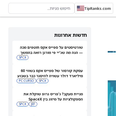
TipRanks.com
חדשות אחרונות
שורטיסטים על ספייס אקס חוטפים מכה
— הנה מה שג'יי פי מורגן רואה בהמשך
SPCX
עסקת קורסור של ספייס אקס בשווי 60
מיליארד דולר עשויה להיסגר כבר בשבוע
הבא… אבל המותג Cursor עלול להיעלם
SPCX
PC:CURSO
מניית מעקב? ג'פריס גרופ שוקלת את
הספקולציות על מיזוג בין SpaceX
לטסלה
JEF
SPCX