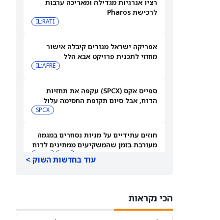
רציו אנרגיות מגדילה ומאריכה ערבות
לרכישת Pharos
IL:RATI
אפריקה ישראל מגורים קיבלה אישור
מחוזי לתכנית פרויקט אבא הלל
IL:AFRE
ספייס אקס (SPCX) עקפה את תחזיות
הדוח, אבל סיום תקופת החסימה עלול
להפיל את המניה
SPCX
חוזים עתידיים על מניות נסחרים במגמה
מעורבת בזמן שהמשקיעים ממתינים לדוח
התעסוקה של יולי
DIA
QQQ
עוד בחדשות השוק >
בעלי עניין קונים את הירידות ב-2 המניות
האלה — והאנליסטים מגבים את המהלך
הכי נקראות
CVNA
CSGP