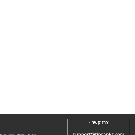
צרו קשר -
support@tipranks.com
תנאי שימוש
•
מדיניות