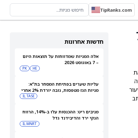
TipRanks.com
לר מ-70
חדשות אחרונות
אלה המניות שמדווחות על תוצאות היום
– 7 באוגוסט 2026
PK
HE
את
מעלייה
עליות שערים בפתיחת המסחר בת”א:
 בסיס, אך שיעור
מניות הגז מטפסות, נובה יורדת 2% אחרי
הדוחות
IL:TASE
 ומנהלה (SG&A), כך נכתב
מניבים ריט: ההכנסות עלו ב-14%, הרווח
הנקי ירד והדיבידנד גדל
IL:MNRT