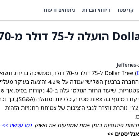
קריפטו
דיווחי חברות
ניתוחים ודעות
מחיר היעד של Dollar Tree הועלה ל-75 דו
) ל-75 דולר מ-70 דולר, וממשיכה בדירוג תשו
חסר למניה. צמיחת החנויות הזהות (comp) של החברה ברבעון השלישי עמדה על 4.2% והונעה בעיקר 
בסכום הקנייה הממוצע, עם עלייה מאוזנת בין הקטגוריות. שיעור הרווח הגולמי עלה ב-40 נקודות
הרווח התפעולי ירד ב-30 נקודות בסיס בשל שחיקת המינוף בהוצאות מכירה, כלליות
למשקיעים בהערת מחקר. מעבר ל-FY25, Jefferies נותרת זהירה לגבי היציבות של צמיחת החנויות הזהות
.
דשות פיננסיות בזמן אמת שמניעות את השוק.
נסו עכשיו >>
אנליסטים >>