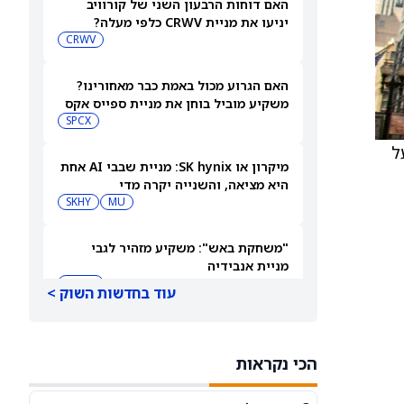
האם דוחות הרבעון השני של קורוויב
יניעו את מניית CRWV כלפי מעלה?
CRWV
האם הגרוע מכול באמת כבר מאחורינו?
משקיע מוביל בוחן את מניית ספייס אקס
SPCX
 על
מיקרון או SK hynix: מניית שבבי AI אחת
היא מציאה, והשנייה יקרה מדי
SKHY
MU
"משחקת באש": משקיע מזהיר לגבי
מניית אנבידיה
NVDA
עוד בחדשות השוק >
שורטיסטים על ספייס אקס חוטפים מכה
— הנה מה שג'יי פי מורגן רואה בהמשך
הכי נקראות
SPCX