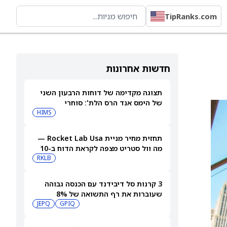
TipRanks.com
חדשות אחרונות
תצוגה מקדימה של דוחות הרבעון השני
של הימס אנד הרס הלת': סוחרי
האופציות נערכים לתנועה של 14.5%
HIMS
במניית HIMS
תחזית מחיר מניית Rocket Lab Usa —
מה וול סטריט מצפה לקראת הדוח ב-10
באוגוסט
RKLB
3 קרנות סל דיבידנד עם הכנסה גבוהה
שעוברות את רף התשואה של 8%
JEPQ
GPIQ