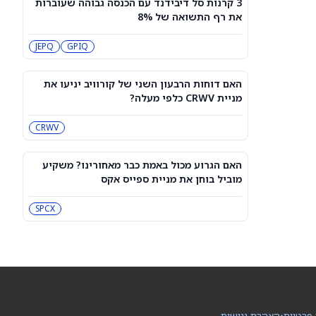
3 קרנות סל דיבידנד עם הכנסה גבוהה שעוברות
עסקת קורסור של ספייס אקס בשווי 60
את רף התשואה של 8%
מיליארד דולר עשויה להיסגר כבר בשבוע
הבא… אבל המותג Cursor עלול להיעלם
SPCX
PC:CURSO
JEPQ
GPIQ
מניית מעקב? ג'פריס גרופ שוקלת את
הספקולציות על מיזוג בין SpaceX
האם דוחות הרבעון השני של קורוויב יניעו את
לטסלה
JEF
SPCX
מניית CRWV כלפי מעלה?
CRWV
3 תעודות הסל הטובות ביותר להשקעה,
לפי אנליסט ה-AI – 8/7/2026
IWF
VV
האם הגרוע מכול באמת כבר מאחורינו? משקיע
מוביל בוחן את מניית ספייס אקס
שוק המניות היום: SPY ו-QQQ עלו לאחר
שדוח תעסוקה מאכזב שינה את ציפיות
SPCX
הריבית
DIA
QQQ
מניות מחשוב קוונטי מזנקות כשוושינגטון
בוחנת הגדלת המימון ב-68%
QBTS
IONQ
 פרטיות
•
הצהרת נגישות