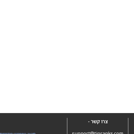
צרו קשר -
support@tipranks.com
תנאי שימוש
•
מדיניות