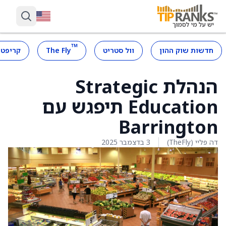
™
חדשות שוק ההון
וול סטריט
The Fly
קריפטו
הנהלת Strategic
Education תיפגש עם
Barrington
דה פליי (TheFly)
3 בדצמבר 2025