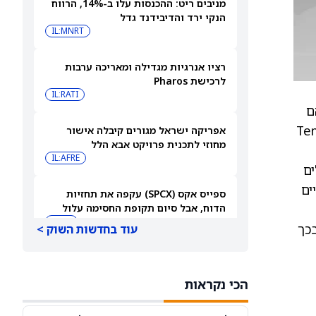
מניבים ריט: ההכנסות עלו ב-14%, הרווח
הנקי ירד והדיבידנד גדל
IL:MNRT
רציו אנרגיות מגדילה ומאריכה ערבות
לרכישת Pharos
IL:RATI
יהם
מלזיה. באמצעות השותפות הישירה הזו עם TenPay
אפריקה ישראל מגורים קיבלה אישור
מחוזי לתכנית פרויקט אבא הלל
IL:AFRE
ים
סורתיים
ספייס אקס (SPCX) עקפה את תחזיות
הדוח, אבל סיום תקופת החסימה עלול
להפיל את המניה
SPCX
כך
עוד בחדשות השוק >
חוזים עתידיים על מניות נסחרים במגמה
מעורבת בזמן שהמשקיעים ממתינים לדוח
הכי נקראות
התעסוקה של יולי
DIA
QQQ