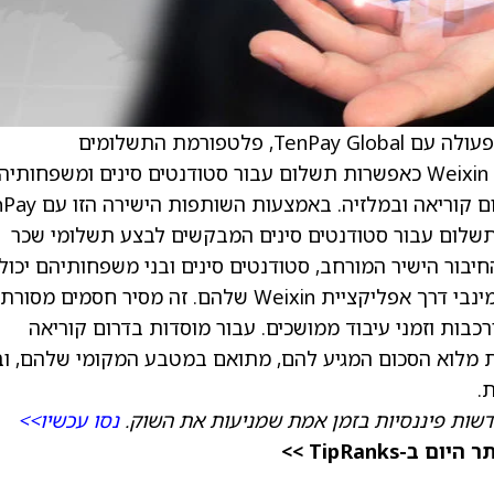
) הודיעה כי היא משתפת פעולה עם TenPay Global, פלטפורמת התשלומים
חוצי-הגבולות של Tencent, כדי להציע את Weixin Pay כאפשרות תשלום עבור סטודנטים סינים ומשפחות
המבצעים תשלומי לימודים לאוניברסיטאות בדרום קוריאה וב
ת חוויית התשלום עבור סטודנטים סינים המבקשים לבצע תשלומי שכר
חיבור הישיר המורחב, סטודנטים סינים ובני משפחותיהם יכול
להתחיל ולהשלים את תשלומי שכר הלימוד ברנמינבי דרך אפליקציית Weixin שלהם. זה מסיר חסמים מ
רכבות וזמני עיבוד ממושכים. עבור מוסדות בדרום קוריאה
 מלוא הסכום המגיע להם, מתואם במטבע המקומי שלהם, וב
.
שות פיננסיות בזמן אמת שמניעות את השוק.
נסו עכשיו>>
TipRanks >>