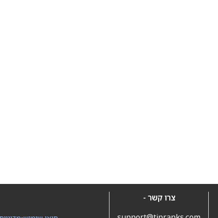
צרו קשר -
support@tipranks.com
תנאי שימוש
•
מדיניות