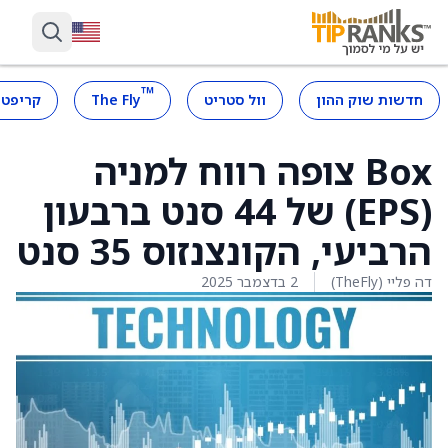
™
חדשות שוק ההון
וול סטריט
The Fly
קריפטו
Box צופה רווח למניה
(EPS) של 44 סנט ברבעון
הרביעי, הקונצנזוס 35 סנט
דה פליי (TheFly)
2 בדצמבר 2025