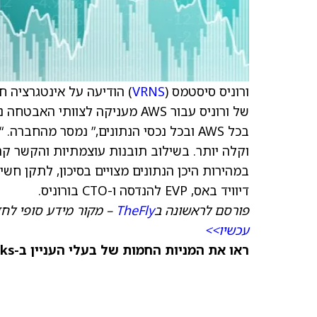
ורוניס סיסטמס (
VRNS
) הודיעה על אינטגרציה חדשה עם ty Hub
של ורוניס עבור AWS מעניקה לצוו
וקלה יותר. בשילוב תובנות עוצמתיות והקשר קרי
במהירות היכן הנתונים מצויים בסיכון, לתקן חשיפ
דיוויד באס, EVP להנדסה ו-CTO בורוניס.
פורסם לראשונה ב
TheFly
– מקור מידע סופי לח
עכשיו>>
ראו את המניות החמות של בעלי העניין ב-TipRanks >>