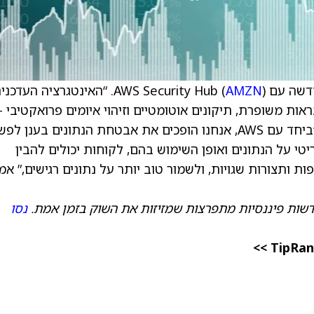
AWS Securi (
AMZN
). “האינטגרציה העדכני
תי האבטחה נראות משופרת, תיקונים אוטומטיים וזיהוי איומים פרואקטיבי –
בכל AWS ובכל נכסי הנתונים,” נמסר מהחברה. “ביחד עם AWS, אנחנו הופכים את אבטחת הנתונים בענ
טי על הנתונים ואופן השימוש בהם, לקוחות יכולים להבין
ות ותצורות שגויות, ולשמור טוב יותר על נתונים רגישים,” אמ
דשות פיננסיות מתפרצות שמזיזות את השוק בזמן אמת.
נסו