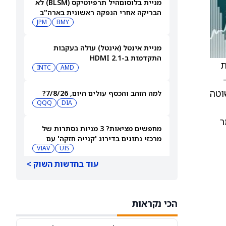
מניית בלוסוםהיל תרפיוטיקס (BLSM) לא
הבריקה אחרי הנפקה ראשונית בארה"ב
בהיקף של 150 מיליון דולר
BMY
JPM
מניית אינטל (אינטל) עולה בעקבות
התקדמות ב-HDMI 2.1
ת
INTC
AMD
ן לפשוטה
למה הזהב והכסף עולים היום, 7/8/26?
QQQ
DIA
ר
מחפשים מציאות? 3 מניות נסתרות של
מרכזי נתונים בדירוג 'קנייה חזקה' עם
אפסייד של יותר מ-40%, 7/8/26
UIS
VIAV
עוד בחדשות השוק >
סדקים חדשים ב-737 MAX לא מאטים את
מניית בואינג (NYSE:BA)
GE
BA
הכי נקראות
מניית ג'רזי מייק'ס סאבס (JMKE) ממשיכה