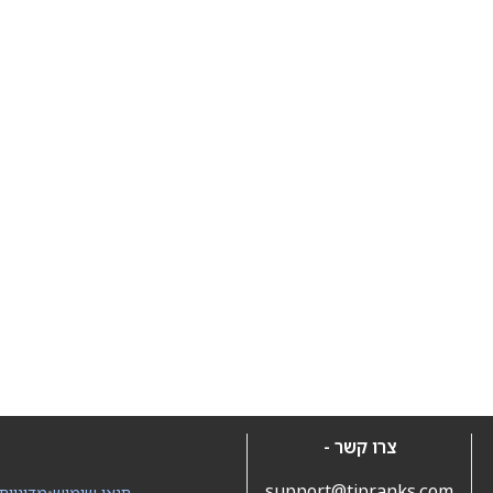
צרו קשר -
support@tipranks.com
תנאי שימוש
•
מדיניות