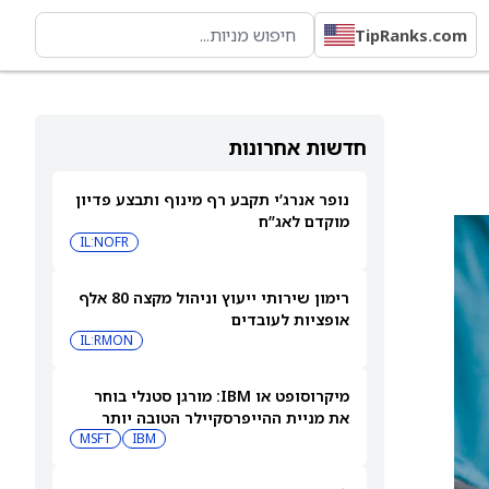
TipRanks.com
חדשות אחרונות
נופר אנרג’י תקבע רף מינוף ותבצע פדיון
מוקדם לאג”ח
IL:NOFR
רימון שירותי ייעוץ וניהול מקצה 80 אלף
אופציות לעובדים
IL:RMON
מיקרוסופט או IBM: מורגן סטנלי בוחר
את מניית ההייפרסקיילר הטובה יותר
לקנייה עכשיו
IBM
MSFT