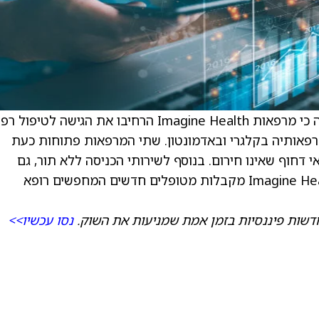
) בינה מלאכותית הודיעה כי מרפאות Imagine Health הרחיבו את הגישה לטיפול
רפאותיה בקלגרי ובאדמונטון. שתי המרפאות פתוחות כעת
דחוף שאינו חירום. בנוסף לשירותי הכניסה ללא תור, גם
Imagine Health Calgary וגם Imagine Health Edmonton מקבלות מטופלים חדשים המחפשים רופא
דשות פיננסיות בזמן אמת שמניעות את השוק.
נסו עכשיו>>