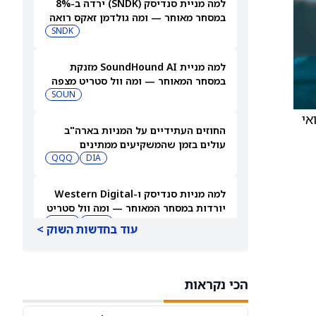
למה מניית סנדיסק (SNDK) ירדה ב-8%
במסחר מאוחר — ומה גולדמן זאקס רואה
בהמשך
SNDK
למה מניית SoundHound AI מזנקת
במסחר המאוחר — ומה וול סטריט מצפה
שיקרה בהמשך
SOUN
 רפואי
החוזים העתידיים על המניות בארה"ב
עולים בזמן שהמשקיעים ממתינים
לדוחות נוספים
DIA
QQQ
למה מניות סנדיסק ו-Western Digital
יורדות במסחר המאוחר — ומה וול סטריט
צופה בהמשך
WDC
SNDK
עוד בחדשות השוק >
3 מניות מתחת ל-10 דולר עם אפסייד חזק
שכדאי לשקול, לפי אנליסטים
הכי נקראות
TDUP
SOUN