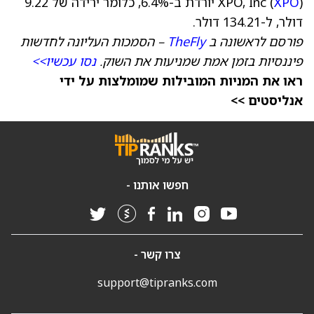
XPO
XPO, Inc (
) יורדת ב-6.4%, כלומר ירידה של 9.22
דולר, ל-134.21 דולר.
פורסם לראשונה ב
TheFly
– הסמכות העליונה לחדשות
פיננסיות בזמן אמת שמניעות את השוק.
נסו עכשיו>>
ראו את המניות המובילות שמומלצות על ידי
אנליסטים >>
חפשו אותנו -
צרו קשר -
support@tipranks.com