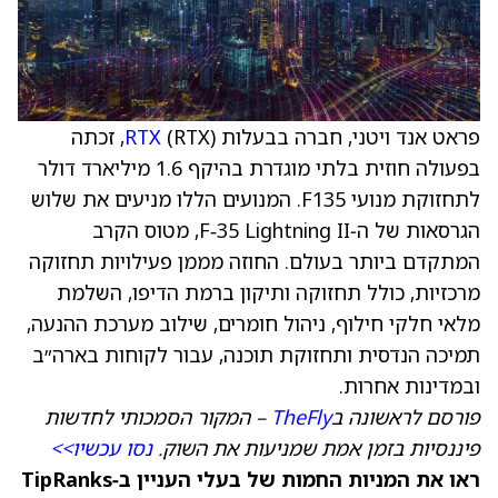
פראט אנד ויטני, חברה בבעלות
RTX
(RTX), זכתה
בפעולה חוזית בלתי מוגדרת בהיקף 1.6 מיליארד דולר
לתחזוקת מנועי F135. המנועים הללו מניעים את שלוש
הגרסאות של ה‑F‑35 Lightning II, מטוס הקרב
המתקדם ביותר בעולם. החוזה מממן פעילויות תחזוקה
מרכזיות, כולל תחזוקה ותיקון ברמת הדיפו, השלמת
מלאי חלקי חילוף, ניהול חומרים, שילוב מערכת ההנעה,
תמיכה הנדסית ותחזוקת תוכנה, עבור לקוחות בארה״ב
ובמדינות אחרות.
פורסם לראשונה ב
TheFly
– המקור הסמכותי לחדשות
פיננסיות בזמן אמת שמניעות את השוק.
נסו עכשיו>>
ראו את המניות החמות של בעלי העניין ב‑TipRanks