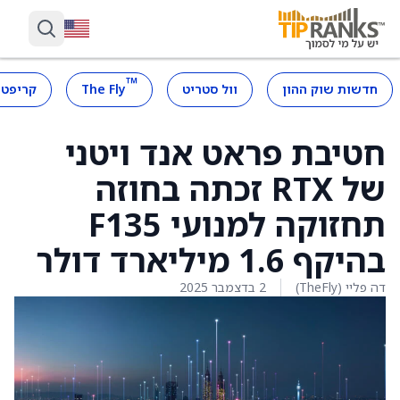
™
חדשות שוק ההון
וול סטריט
The Fly
קריפטו
חטיבת פראט אנד ויטני
של RTX זכתה בחוזה
תחזוקה למנועי F135
בהיקף 1.6 מיליארד דולר
דה פליי (TheFly)
2 בדצמבר 2025