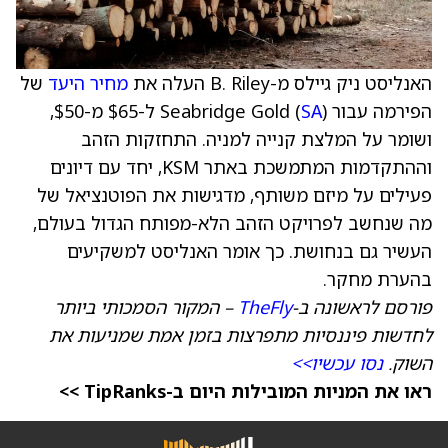
האנליסט ניק גיילס מ-B. Riley העלה את
מחיר היעד
של
הפירמה עבור Seabridge Gold (
SA
) ל-$65 מ-$50,
ושומר על המלצת קנייה למניה. התחזקות הזהב
וההתקדמות המתמשכת באתר KSM, יחד עם דיונים
פעילים על מיזם משותף, מדגישות את הפוטנציאל של
מה שנחשב לפרויקט הזהב הלא-מפותח הגדול בעולם,
העשיר גם בנחושת. כך אומר האנליסט למשקיעים
בהערת מחקר.
פורסם לראשונה ב-
TheFly
– המקור הסמכותי ביותר
לחדשות פיננסיות מתפרצות בזמן אמת שמניעות את
השוק.
נסו עכשיו>>
ראו את המניות המובילות היום ב-TipRanks >>