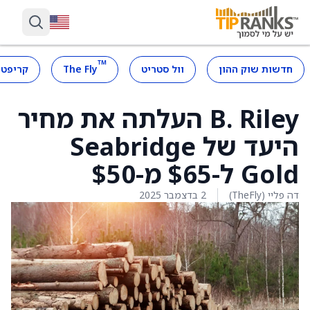
™
חדשות שוק ההון
וול סטריט
The Fly
קריפטו
B. Riley העלתה את מחיר
היעד של Seabridge
Gold ל-$65 מ-$50
דה פליי (TheFly)
2 בדצמבר 2025