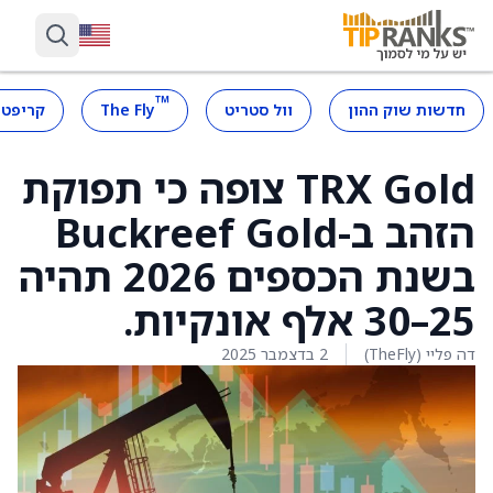
™
חדשות שוק ההון
וול סטריט
The Fly
קריפטו
TRX Gold צופה כי תפוקת
הזהב ב-Buckreef Gold
בשנת הכספים 2026 תהיה
25–30 אלף אונקיות.
דה פליי (TheFly)
2 בדצמבר 2025