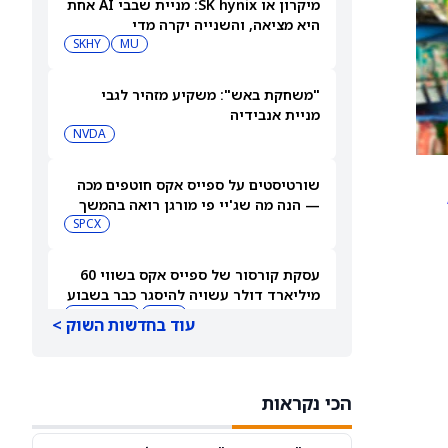
מיקרון או SK hynix: מניית שבבי AI אחת
היא מציאה, והשנייה יקרה מדי
SKHY
MU
"משחקת באש": משקיע מזהיר לגבי
מניית אנבידיה
NVDA
שורטיסטים על ספייס אקס חוטפים מכה
— הנה מה שג'יי פי מורגן רואה בהמשך
SPCX
עסקת קורסור של ספייס אקס בשווי 60
מיליארד דולר עשויה להיסגר כבר בשבוע
הבא… אבל המותג Cursor עלול להיעלם
SPCX
PC:CURSO
עוד בחדשות השוק >
מניית מעקב? ג'פריס גרופ שוקלת את
הספקולציות על מיזוג בין SpaceX
הכי נקראות
לטסלה
JEF
SPCX