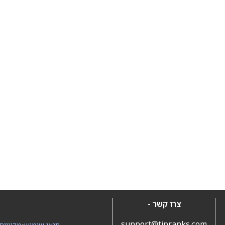
צרו קשר -
support@tipranks.com
תנאי שימוש
•
מדיניות