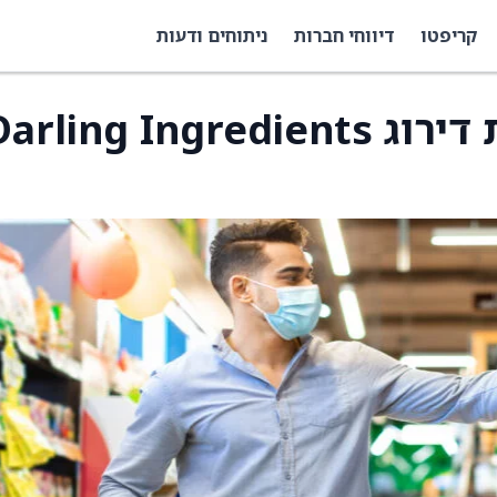
קריפטו
דיווחי חברות
ניתוחים ודעות
TD Cowen העלתה את דירוג arling Ingredients