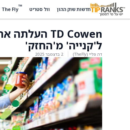
™
The Fly
חדשות שוק ההון
וול סטריט
ל'קנייה' מ'החזק'
דה פליי (TheFly)
2 בדצמבר 2025