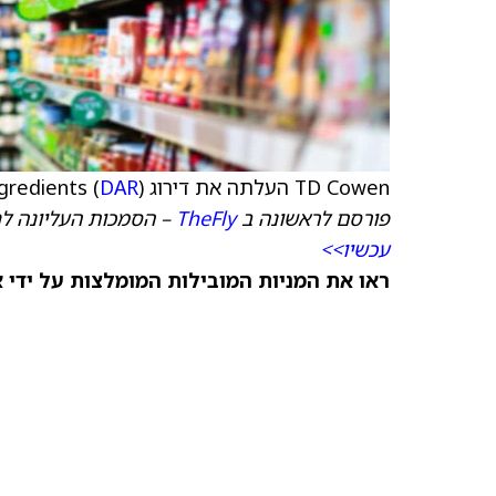
TD Cowen העלתה את דירוג Darling Ingredients (
) ל'קנייה' מ'החזק', עם 45 דולר כ-
DAR
פורסם לראשונה ב
TheFly
– הסמכות העליונה ל
עכשיו>>
ראו את המניות המובילות המומלצות על ידי 