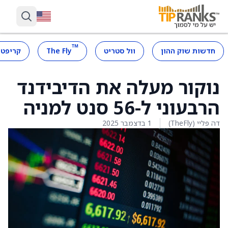
™
חדשות שוק ההון
וול סטריט
The Fly
קריפטו
נוקור מעלה את הדיבידנד
הרבעוני ל-56 סנט למניה
דה פליי (TheFly)
1 בדצמבר 2025