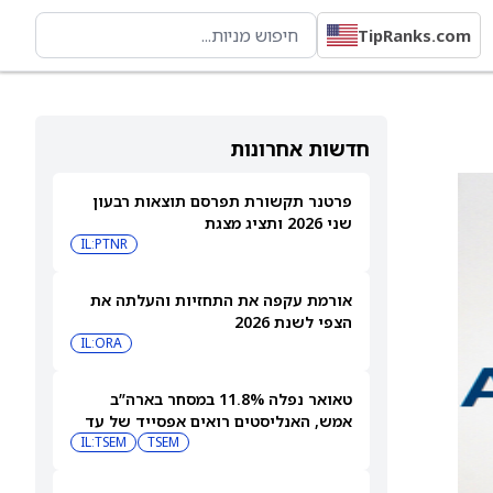
TipRanks.com
חדשות אחרונות
פרטנר תקשורת תפרסם תוצאות רבעון
שני 2026 ותציג מצגת
IL:PTNR
אורמת עקפה את התחזיות והעלתה את
הצפי לשנת 2026
IL:ORA
טאואר נפלה 11.8% במסחר בארה”ב
אמש, האנליסטים רואים אפסייד של עד
IL:TSEM
TSEM
63%