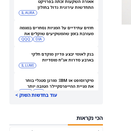
אאורה השקעות זכתה בפרויקט
התחדשות עירונית גדול בחולון
IL:AURA
חוזים עתידיים על המניות נסחרים במגמה
מעורבת בזמן שהמשקיעים שוקלים את
DIA
שיא הסגירה של הדאו ואת השיחות בין
QQQ
ארה"ב לאיראן
בנק לאומי יבצע פדיון מוקדם חלקי
בארבע סדרות אג”ח מוסדיות
IL:LUMI
מיקרוסופט או IBM: מורגן סטנלי בוחר
את מניית ההייפרסקיילר הטובה יותר
לקנייה עכשיו
IBM
MSFT
עוד בחדשות השוק >
למה מניית סנדיסק (SNDK) ירדה 8%
במסחר המאוחר — ומה גולדמן זאקס
הכי נקראות
צופה להמשך
SNDK