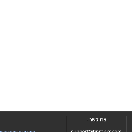
צרו קשר -
support@tipranks.com
תנאי שימוש
•
מדיניות