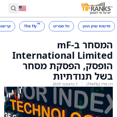
™
חדשות שוק ההון
וול סטריט
The Fly
קריפטו
המסחר ב-mF
International Limited
הופסק, הפסקת מסחר
בשל תנודתיות
דה פליי (TheFly)
1 בדצמבר 2025