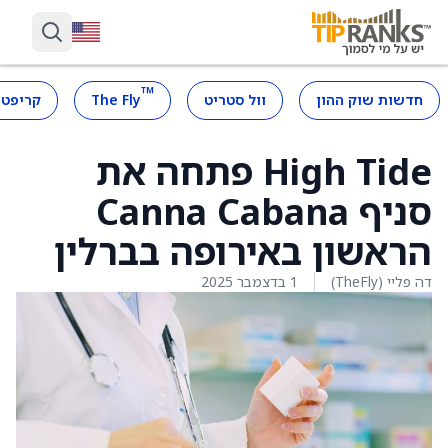
™
חדשות שוק ההון
וול סטריט
The Fly
קריפטו
High Tide פתחה את
סניף Canna Cabana
הראשון באירופה בברלין
דה פליי (TheFly)
1 בדצמבר 2025