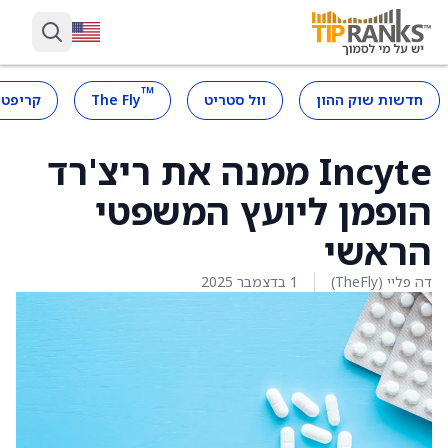
™
חדשות שוק ההון
וול סטריט
The Fly
קריפטו
Incyte ממנה את ריצ'רד
הופמן ליועץ המשפטי
הראשי
דה פליי (TheFly)
1 בדצמבר 2025