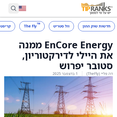
™
חדשות שוק ההון
וול סטריט
The Fly
קריפטו
EnCore Energy ממנה
את היילי לדירקטוריון,
סטובר יפרוש
דה פליי (TheFly)
1 בדצמבר 2025