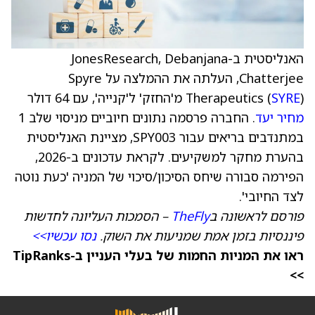
האנליסטית ב-JonesResearch, Debanjana
Chatterjee, העלתה את ההמלצה על Spyre
) מ'החזק' ל'קנייה', עם 64 דולר
SYRE
Therapeutics (
מחיר יעד
. החברה פרסמה נתונים חיוביים מניסוי שלב 1
במתנדבים בריאים עבור SPY003, מציינת האנליסטית
בהערת מחקר למשקיעים. לקראת עדכונים ב-2026,
הפירמה סבורה שיחס הסיכון/סיכוי של המניה 'כעת נוטה
לצד החיובי'.
פורסם לראשונה ב
TheFly
– הסמכות העליונה לחדשות
פיננסיות בזמן אמת שמניעות את השוק.
נסו עכשיו>>
ראו את המניות החמות של בעלי העניין ב-TipRanks
>>