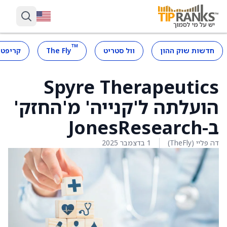
™
חדשות שוק ההון
וול סטריט
The Fly
קריפטו
Spyre Therapeutics
הועלתה ל'קנייה' מ'החזק'
ב-JonesResearch
דה פליי (TheFly)
1 בדצמבר 2025