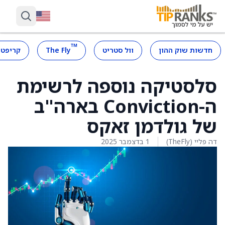
™
חדשות שוק ההון
וול סטריט
The Fly
קריפטו
סלסטיקה נוספה לרשימת
ה-Conviction בארה"ב
של גולדמן זאקס
דה פליי (TheFly)
1 בדצמבר 2025