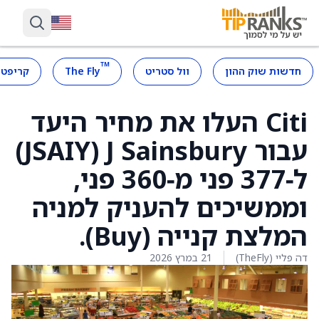
™
חדשות שוק ההון
וול סטריט
The Fly
קריפטו
Citi העלו את מחיר היעד
עבור J Sainsbury ‏(JSAIY)
ל‑377 פני מ‑360 פני,
וממשיכים להעניק למניה
המלצת קנייה (Buy).
דה פליי (TheFly)
21 במרץ 2026