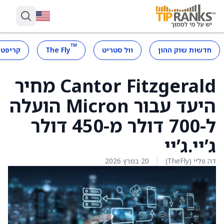
™
חדשות שוק ההון
וול סטריט
The Fly
קריפטו
Cantor Fitzgerald מחיר
היעד עבור Micron הועלה
ל-700 דולר מ-450 דולר
ג’יי.ג’יי
דה פליי (TheFly)
20 במרץ 2026