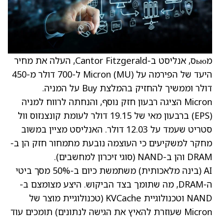
מьюס, אנליסט ב-Cantor Fitzgerald, העלה את מחיר
היעד של הפירמה על Micron (MU) ל-700 דולר מ-450
דולר וממשיך להחזיק בהמלצת Buy על המניה.
Micron הציגה רבעון חזק נוסף, והנחתה לרווח למניה
(EPS) ברבעון מאי של 19.15 דולר לעומת קונצנזוס וול
סטריט שעמד על 12.03 דולר. האנליסט מציין במשוב
מחקר למשקיעים כי העוצמה נובעת מתמחור חזק הן ב-
DRAM והן ב-NAND (סוגי זיכרון למחשבים).
AI (בינה מלאכותית) משתמשת כיום ב-50% מסך ביטי
ה-DRAM, מה שתומך בצד הביקוש. היצע מצומצם ב-
NAND וטכנולוגיית KVCache (טכנולוגיית מוצר של
Micron שעוזרת להאיץ את הגישה לנתונים) תומכים עוד