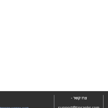
צרו קשר -
support@tipranks.com
תנאי שימוש
•
מדיניות