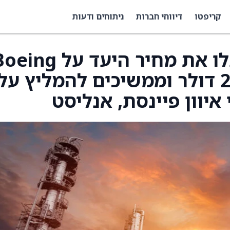
קריפטו
דיווחי חברות
ניתוחים ודעות
Tigress Financial העלו את מחיר היעד על g
‏(BA) ל־290 דולר מ־275 דולר וממשיכים להמליץ על