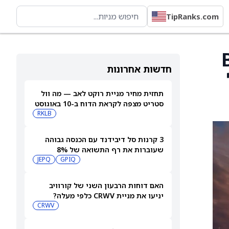
TipRanks.com
Boein
חדשות אחרונות
תחזית מחיר מניית רוקט לאב — מה וול
סטריט מצפה לקראת הדוח ב-10 באוגוסט
RKLB
3 קרנות סל דיבידנד עם הכנסה גבוהה
שעוברות את רף התשואה של 8%
JEPQ
GPIQ
האם דוחות הרבעון השני של קורוויב
יניעו את מניית CRWV כלפי מעלה?
CRWV