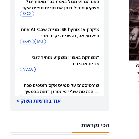
האם הגרוע מכול באמת כבר מאחורינו?
משקיע מוביל בוחן את מניית ספייס אקס
SPCX
מיקרון או SK hynix: מניית שבבי AI אחת
היא מציאה, והשנייה יקרה מדי
SKHY
MU
"משחקת באש": משקיע מזהיר לגבי
מניית אנבידיה
א
NVDA
שורטיסטים על ספייס אקס חוטפים מכה
— הנה מה שג'יי פי מורגן רואה בהמשך
SPCX
עוד בחדשות השוק >
עסקת קורסור של ספייס אקס בשווי 60
מיליארד דולר עשויה להיסגר כבר בשבוע
הכי נקראות
הבא… אבל המותג Cursor עלול להיעלם
SPCX
PC:CURSO