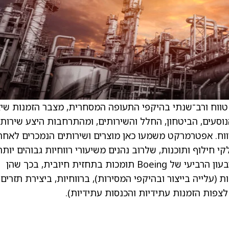
Bo נהנית מגידול ארוך טווח ורב־שנתי בהיקפי התעופה המסחרית, מצבר הזמנות שי
נוסעים, הביטחון, החלל והשירותים, ומהתרחבות היצע שירותי
וח. אפטרמרקט משמעו כאן מוצרים ושירותים הנמכרים לאחר
חילוף ותוכנות, שלרוב נהנים משיעורי רווחיות גבוהים יותר.
עוד מציינים ב־Tigress Financial כי תוצאות הרבעון הרביעי של Boeing תומכות בתחזית חיובית, בכך שהן
(עלייה בייצור ובהיקפי המסירות), ברווחיות, ביצירת תזרים
לצפות הזמנות עתידיות והכנסות עתידיות).