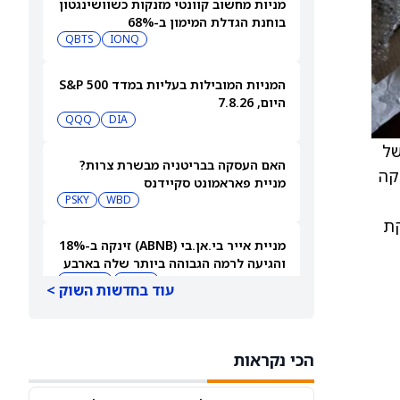
מניות מחשוב קוונטי מזנקות כשוושינגטון
בוחנת הגדלת המימון ב-68%
QBTS
IONQ
המניות המובילות בעליות במדד S&P 500
היום, 7.8.26
QQQ
DIA
ממוקד של
האם העסקה בבריטניה מבשרת צרות?
קה
מניית פאראמונט סקיידנס
(NASDAQ:PSKY) עלתה בכל זאת
WBD
PSKY
קת
מניית אייר בי.אן.בי (ABNB) זינקה ב-18%
והגיעה לרמה הגבוהה ביותר שלה בארבע
שנים
ABNB
AIRBNB
עוד בחדשות השוק >
בורגר קינג (QSR) עוקפת את וונדי'ס
והופכת לרשת ההמבורגרים השנייה
הכי נקראות
בגודלה בארה"ב
MCD
QSR