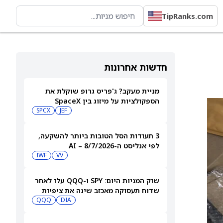
TipRanks.com
חדשות אחרונות
מניית מעקב? ג'פריס גרופ שוקלת את
הספקולציות על מיזוג בין SpaceX
לטסלה
JEF
SPCX
3 תעודות הסל הטובות ביותר להשקעה,
לפי אנליסט ה-AI – 8/7/2026
IWF
VV
שוק המניות היום: SPY ו-QQQ עלו לאחר
שדוח תעסוקה מאכזב שינה את ציפיות
הריבית
DIA
QQQ