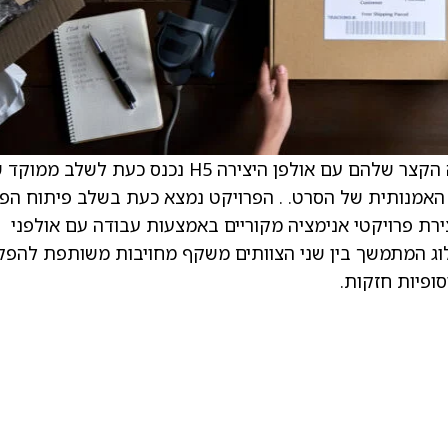
. MDJM הודיעו כי פיתוח פרויקט סרט האנימציה הקצר שלהם עם אולפן היצירה H5 נכנס כעת לשלב 
האמנותית של הסרט. . הפרויקט נמצא כעת בשלב פיתוח הפ
 חלק מתוכנית רחבה יותר של MDJM ליצירת פרויקטי אנימציה מקוריים באמצעות עבודה עם אולפני
יאלוג המתמשך בין שני הצוותים משקף מחויבות משותפת להפ
ופיות חזקות.