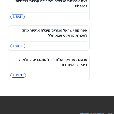
רציו אנרגיות מגדילה ומאריכה ערבות לרכישת
3 מניות דיבידנד אריסטוקרט בדירוג
Pharos
קנייה חזקה שכדאי לקנות עכשיו כדי
לקבל תשלום בספטמבר — 8/7/26
CVX
JNJ
IL:RATI
מניית פורד (NYSE:F) עולה, אך עולים
ספקות לגבי ה-Fathom
אפריקה ישראל מגורים קיבלה אישור מחוזי
F
לתכנית פרויקט אבא הלל
IL:AFRE
3 מניות ה-AI הטובות ביותר עם פוטנציאל
אפסייד של יותר מ-80%, לפי אנליסטים
INOD
AIOT
פרטנר: מחזיקי אג”ח ז’ וח’ מתנגדים לחלוקת
דיבידנד מיוחדת
סוכני AI ממשיכים לפרוץ לחברות, אבל
אף אחד לא יודע את מי לתבוע
IL:PTNR
PC:ANTPQ
META
האופציות של ASTS מתמחרות תנודה של
13.9% סביב הדוח – איך זה משתווה
להיסטוריה?
ASTS
 פרטיות
•
הצהרת נגישות