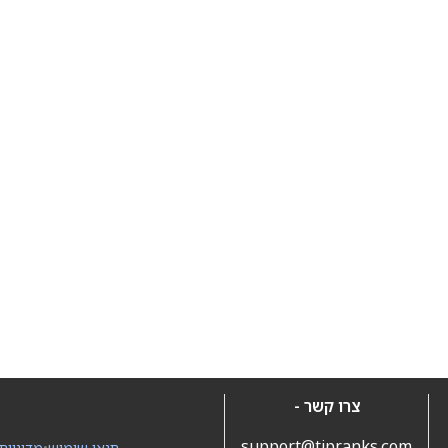
צרו קשר -
support@tipranks.com
תנאי שימוש
•
מדיניות