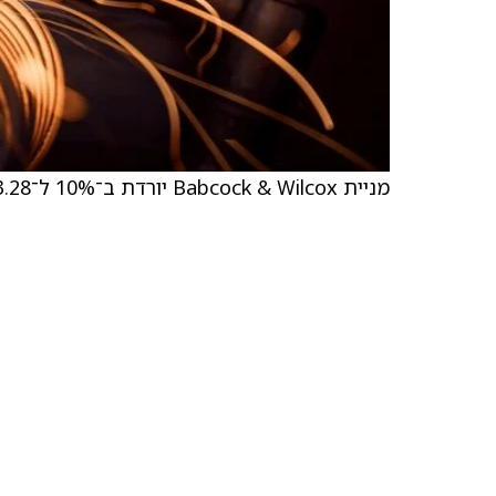
מניית Babcock & Wilcox יורדת ב־10% ל־13.28 דולר לאחר דוח שורט מטעם Wolfpack.