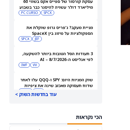
עסקת קורסור של ספייס אקס בשווי 60
מיליארד דולר עשויה להיסגר כבר בשבוע
הבא… אבל המותג Cursor עלול להיעלם
SPCX
PC:CURSO
מניית מעקב? ג'פריס גרופ שוקלת את
הספקולציות על מיזוג בין SpaceX
לטסלה
JEF
SPCX
3 תעודות הסל הטובות ביותר להשקעה,
לפי אנליסט ה-AI – 8/7/2026
IWF
VV
שוק המניות היום: SPY ו-QQQ עלו לאחר
שדוח תעסוקה מאכזב שינה את ציפיות
הריבית
DIA
QQQ
עוד בחדשות השוק >
מניות מחשוב קוונטי מזנקות כשוושינגטון
בוחנת הגדלת המימון ב-68%
הכי נקראות
QBTS
IONQ