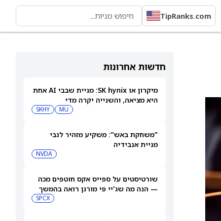
TipRanks.com
חדשות אחרונות
מיקרון או SK hynix: מניית שבבי AI אחת
היא מציאה, והשנייה יקרה מדי
SKHY
MU
"משחקת באש": משקיע מזהיר לגבי
מניית אנבידיה
NVDA
שורטיסטים על ספייס אקס חוטפים מכה
— הנה מה שג'יי פי מורגן רואה בהמשך
SPCX