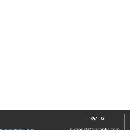
צרו קשר -
support@tipranks.com
תנאי שימוש
•
מדיניות