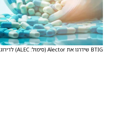
BTIG שידרגו את Alector (סימול: ALEC) לדירוג קנייה מ־דירוג החזקה וקבעו מחיר יעד של 6 דולר.