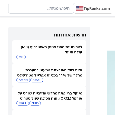
TipRanks.com
חדשות אחרונות
למה מניית הפני סטוק מאסטרביף (MB)
עולה היום?
MB
האם שוק האופציות ממעיט בהערכת
מהלך של 11% במניית אפלייד מטיריאלס
(AMAT) אחרי הדוח?
AMAT
AMZN
מייקל ברי פתח מחדש פוזיציית שורט על
אורקל (ORCL). הנה הסיבה שוול סטריט
עדיין רואה אפסייד של 80%
NBIS
ORCL