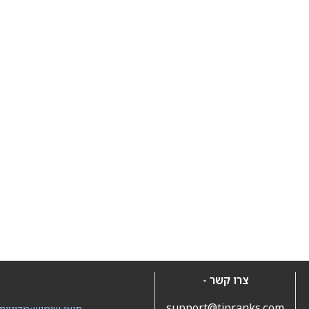
צרו קשר -
support@tipranks.com
תנאי שימוש
•
מדיניות