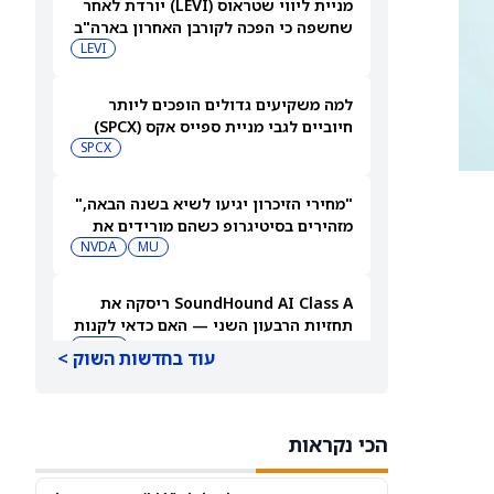
מניית ליווי שטראוס (LEVI) יורדת לאחר
שחשפה כי הפכה לקורבן האחרון בארה"ב
למתקפת סייבר
LEVI
למה משקיעים גדולים הופכים ליותר
חיוביים לגבי מניית ספייס אקס (SPCX)
אחרי שחרור 911 מיליון מניות
SPCX
"מחירי הזיכרון יגיעו לשיא בשנה הבאה,"
מזהירים בסיטיגרופ כשהם מורידים את
MU
מחיר היעד של מניית מיקרון טכנולוג'י
NVDA
ב-18%
SoundHound AI Class A ריסקה את
תחזיות הרבעון השני — האם כדאי לקנות
עכשיו את מניית SOUN?
SOUN
עוד בחדשות השוק >
מניית אליי לילי (LLY) נשארת קנייה אחרי
הרבעון השני
הכי נקראות
LLY