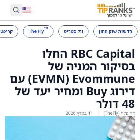
™
חדשות שוק ההון
וול סטריט
The Fly
קריפטו
RBC Capital החלו
בסיקור המניה של
Evommune ‏(EVMN) עם
דירוג Buy ומחיר יעד של
48 דולר
דה פליי (TheFly)
11 במרץ 2026