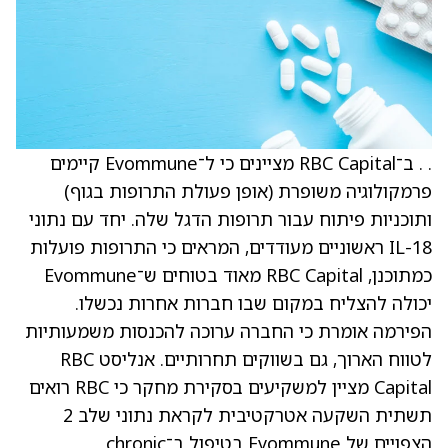
. . ב־RBC Capital מציינים כי ל־Evommune קיימים
פרמקולוגיה משופרת (אופן פעולת התרופות בגוף)
ותוכניות פיתוח עבור תרופות הדגל שלה. יחד עם נתוני
IL-18 ראשוניים מעודדים, המראים כי התרופות פועלות
כמתוכנן, RBC Capital מאוד בטוחים ש־Evommune
יכולה להצליח במקום שבו חברות אחרות נכשלו.
הפירמה אומרת כי החברה ערוכה להכנסות משמעותיות
לטווח הארוך, גם בשווקים תחרותיים. אנליסט RBC
Capital מציין למשקיעים בסקירת מחקר כי RBC רואים
תשתית השקעה אטרקטיבית לקראת נתוני שלב 2
הצפויים של Evommune בטיפול ב־chronic