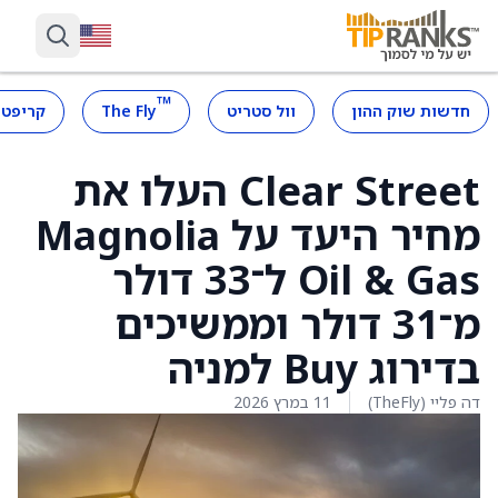
™
חדשות שוק ההון
וול סטריט
The Fly
קריפטו
Clear Street העלו את
מחיר היעד על Magnolia
Oil & Gas ל־33 דולר
מ־31 דולר וממשיכים
בדירוג Buy למניה
דה פליי (TheFly)
11 במרץ 2026