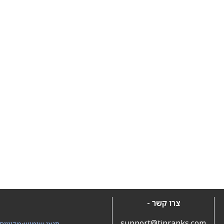
צרו קשר -
support@tipranks.com
תנאי שימוש
•
מדיניות