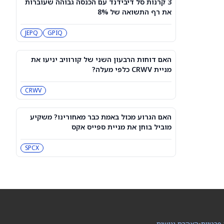
3 קרנות סל דיבידנד עם הכנסה גבוהה שעוברות
מיקרון או SK hynix: מניית שבבי AI אחת
את רף התשואה של 8%
היא מציאה, והשנייה יקרה מדי
SKHY
MU
JEPQ
GPIQ
"משחקת באש": משקיע מזהיר לגבי
מניית אנבידיה
האם דוחות הרבעון השני של קורוויב יניעו את
NVDA
מניית CRWV כלפי מעלה?
CRWV
שורטיסטים על ספייס אקס חוטפים מכה
— הנה מה שג'יי פי מורגן רואה בהמשך
SPCX
האם הגרוע מכול באמת כבר מאחורינו? משקיע
מוביל בוחן את מניית ספייס אקס
עסקת קורסור של ספייס אקס בשווי 60
מיליארד דולר עשויה להיסגר כבר בשבוע
SPCX
הבא… אבל המותג Cursor עלול להיעלם
SPCX
PC:CURSO
מניית מעקב? ג'פריס גרופ שוקלת את
הספקולציות על מיזוג בין SpaceX
לטסלה
JEF
SPCX
 פרטיות
•
הצהרת נגישות