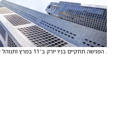
. הפגישה תתקיים בניו יורק ב־11 במרץ ותנוהל על ידי Cantor Fitzgerald.