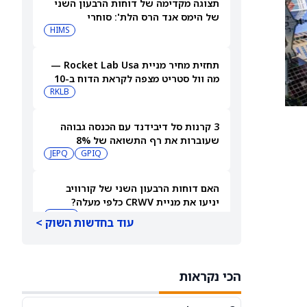
תצוגה מקדימה של דוחות הרבעון השני
של הימס אנד הרס הלת': סוחרי
האופציות נערכים לתנועה של 14.5%
HIMS
במניית HIMS
תחזית מחיר מניית Rocket Lab Usa —
מה וול סטריט מצפה לקראת הדוח ב-10
באוגוסט
RKLB
3 קרנות סל דיבידנד עם הכנסה גבוהה
שעוברות את רף התשואה של 8%
JEPQ
GPIQ
האם דוחות הרבעון השני של קורוויב
יניעו את מניית CRWV כלפי מעלה?
CRWV
עוד בחדשות השוק >
האם הגרוע מכול באמת כבר מאחורינו?
משקיע מוביל בוחן את מניית ספייס אקס
הכי נקראות
SPCX