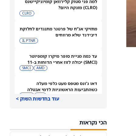
למה פני סטוק קלירוואן קומיוניקיישנס
(CLRO) מזנקת היום?
CLRO
מחזיקי אג”ח של פרטנר מתנגדים לחלוקת
דיבידנד שלא מרווחים
IL:PTNR
עד כמה מניית סופר מיקרו קומפיוטר
(SMCI) יכולה לזוז אחרי הדוחות ב-11
באוגוסט?
AMD
SMCI
דאו ג'ונס מטפס מעט כלפי מעלה
כשהתביעות הראשוניות לדמי אבטלה
נשארות נמוכות
DIA
QQQ
עוד בחדשות השוק >
תוצאות הרבעון השני של פייזר (PFE)
תומכות בגישה חיובית
הכי נקראות
PFE