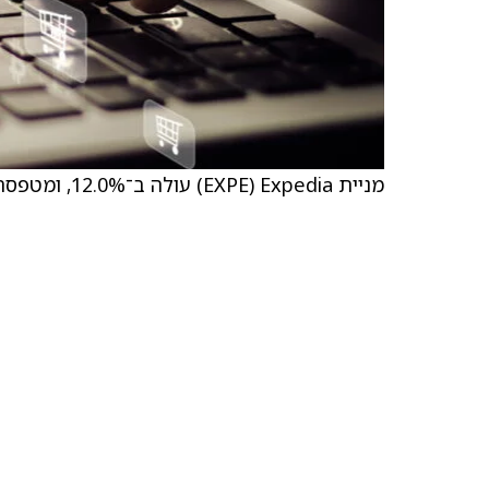
מניית Expedia ‏(EXPE) עולה ב־12.0%, ומטפסת ב־26.54 דולר ל־247.79 דולר.