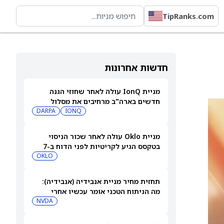
TipRanks.com
חדשות אחרונות
מניית IonQ עולה לאחר שחוזי הגנה
חדשים בארה"ב מרחיבים את מסלול
ההכנסות שלה
IONQ
DARPA
מניית Oklo עולה לאחר שכור הניסוי
בטקסס הגיע לקריטיות לפני הדוח ב-7
באוגוסט
OKLO
תחזית מחיר מניית אנבידיה (אנבידיה):
מה הניתוח הטכני אומר עכשיו אחרי
ההצלחות האחרונות בתחום ה-AI
NVDA