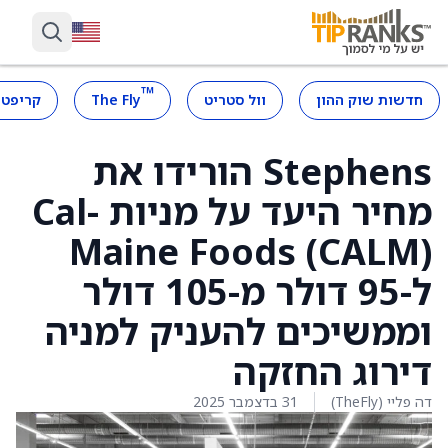
™
חדשות שוק ההון
וול סטריט
The Fly
קריפטו
Stephens הורידו את
מחיר היעד על מניות Cal-
Maine Foods (CALM)
ל-95 דולר מ-105 דולר
וממשיכים להעניק למניה
דירוג החזקה
דה פליי (TheFly)
31 בדצמבר 2025