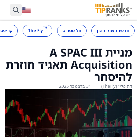
™
חדשות שוק ההון
וול סטריט
The Fly
קריפטו
מניית A SPAC III
Acquisition תאגיד חוזרת
להיסחר
דה פליי (TheFly)
31 בדצמבר 2025