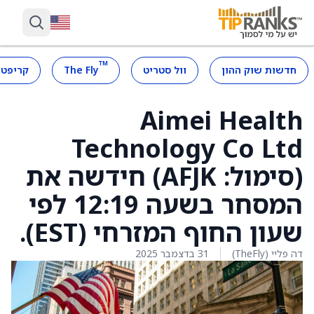
™
חדשות שוק ההון
וול סטריט
The Fly
קריפטו
Aimei Health
(סימול: AFJK) חידשה את
המסחר בשעה 12:19 לפי
שעון החוף המזרחי (EST).
דה פליי (TheFly)
31 בדצמבר 2025