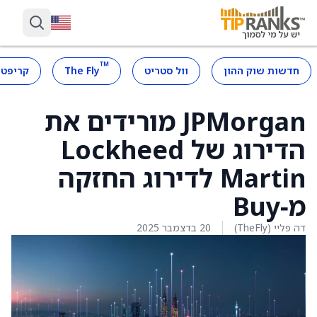
™
חדשות שוק ההון
וול סטריט
The Fly
קריפטו
JPMorgan מורידים את
הדירוג של Lockheed
Martin לדירוג החזקה
מ‑Buy
דה פליי (TheFly)
20 בדצמבר 2025