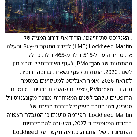
. האנליסט סת’ זייפמן, הוריד את דירוג המניה של
Lockheed Martin ‏(LMT) לדירוג החזקה מ‑Buy והעלה
את מחיר היעד ל‑515 דולר מ‑465 דולר, כחלק
מהתחזית של JPMorgan לענף האוויר־חלל והביטחון
לשנת 2026. התחזית לענף נשארת ברובה חיובית
לקראת 2026, אומר האנליסט למשקיעים במסמך
מחקר. . JPMorgan מציינים שהערכת תזרים המזומנים
החופשיים שלהם לשנים המאוחרות נמוכה מקונצנזוס וול
סטריט, וזהו הגורם העיקרי להורדת הדירוג של
Lockheed Martin. הפירמה טוענים כי המגבלה הצפויה
בתזרים המזומנים ב‑2027, הקשורה להתחייבויות
הפנסיוניות של החברה, כנראה תקשה על Lockheed