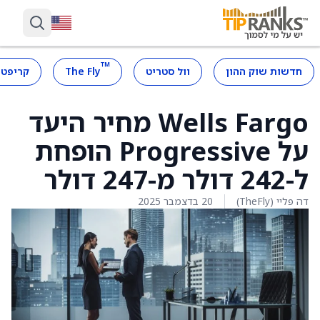
™
חדשות שוק ההון
וול סטריט
The Fly
קריפטו
Wells Fargo מחיר היעד
על Progressive הופחת
ל-242 דולר מ-247 דולר
דה פליי (TheFly)
20 בדצמבר 2025