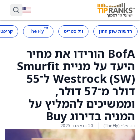
™
חדשות שוק ההון
וול סטריט
The Fly
קריפטו
BofA הורידו את מחיר
היעד על מניית Smurfit
Westrock (SW) ל־55
דולר מ־57 דולר,
וממשיכים להמליץ על
המניה בדירוג Buy
דה פליי (TheFly)
20 בדצמבר 2025