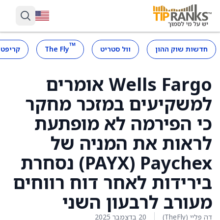
™
חדשות שוק ההון
וול סטריט
The Fly
קריפטו
Wells Fargo אומרים
למשקיעים במזכר מחקר
כי הפירמה לא מופתעת
לראות את המניה של
Paychex ‏(PAYX) נסחרת
בירידות לאחר דוח רווחים
מעורב לרבעון השני
דה פליי (TheFly)
20 בדצמבר 2025