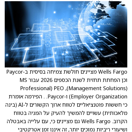
Wells Fargo מציינים חולשת צמיחה בסיסית ב‑Paycor
וכן הפחתת תחזית לשנת הכספים 2026 עבור MS
‏(Management Solutions), PEO ‏(Professional
Employer Organization) ו‑Paycor. . הפירמה אומרת
כי חששות פוטנציאליים לטווח ארוך הקשורים ל‑AI ‏(בינה
מלאכותית) עשויים להמשיך להעיק על המניה בטווח
הקרוב. Wells Fargo גם מציינים כי, עם עלייה באבטלה
ושיעורי ריביות נמוכים יותר, זה איננו זמן אטרקטיבי