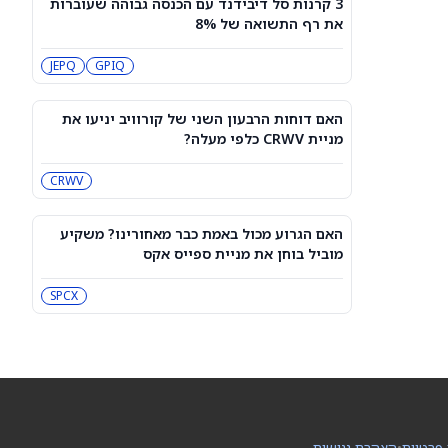
3 קרנות סל דיבידנד עם הכנסה גבוהה שעוברות
3 קרנות סל דיבידנד עם הכנסה גבוהה
את רף התשואה של 8%
שעוברות את רף התשואה של 8%
JEPQ
GPIQ
JEPQ
GPIQ
האם דוחות הרבעון השני של קורוויב
יניעו את מניית CRWV כלפי מעלה?
האם דוחות הרבעון השני של קורוויב יניעו את
CRWV
מניית CRWV כלפי מעלה?
CRWV
האם הגרוע מכול באמת כבר מאחורינו?
משקיע מוביל בוחן את מניית ספייס אקס
SPCX
האם הגרוע מכול באמת כבר מאחורינו? משקיע
מוביל בוחן את מניית ספייס אקס
מיקרון או SK hynix: מניית שבבי AI אחת
היא מציאה, והשנייה יקרה מדי
SPCX
SKHY
MU
"משחקת באש": משקיע מזהיר לגבי
מניית אנבידיה
NVDA
 פרטיות
•
הצהרת נגישות