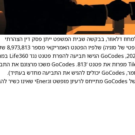
 תלונה חדשה למחוז דלאוור, בבקשה שבית המשפט ייתן פסק דין הצהרתי
(הכרעת בית משפט שמבהירה את המעמד המשפטי של סוגיה) שלפיו הפטנט האמריקאי מס
.GoCodes, Inc אינו תקף. מוקדם יותר בשנת 2025, GoCodes הגיש
דלאוור, בטענה ש‑Life360 והחברה הבת שלה Tile מפרות את פטנט ‘813. GoCodes משכו מרצ
הזו ב‑23 ביולי 2025 ללא פגיעה בזכויותיהם (כלומר, GoCodes יכולים להגיש את התביעה מחדש בעתיד).
התלונה החדשה של Life360 טוענת כי הפטנט של GoCodes מתייחס לרעיון מופשט וגEnerי 