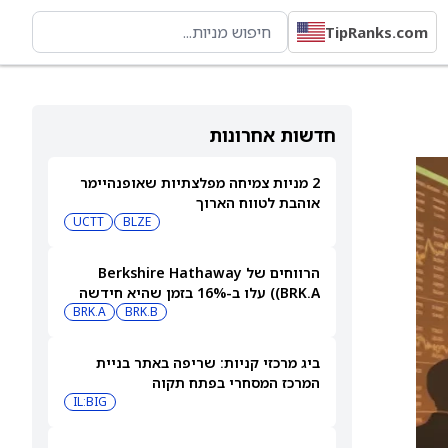
TipRanks.com
חדשות אחרונות
2 מניות צמיחה מפלצתיות שאופנהיימר
אוהבת לטווח הארוך
UCTT
BLZE
הרווחים של Berkshire Hathaway
(BRK.A) עלו ב-16% בזמן שהיא חידשה
BRK.B
רכישות עצמיות בהיקף של 4.5 מיליארד
BRK.A
דולר
ביג מרכזי קניות: שריפה באתר בניית
המרכז המסחרי בפתח תקוה
IL:BIG