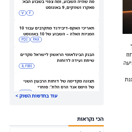
מה שהיה השבוע, ומה צפוי בשבוע הבא:
מאקרו ושווקים, 9 באוגוסט
V
F
תאריכי האקס-דיבידנד מתקרבים עבור 10
המניות האלה – השבוע של 10 באוגוסט
PDI
PAX
2026
פר 8,973,813 של
ו תביעה להפרת פטנט נגד Life360 במחוז
הבנק הבינלאומי הראשון לישראל מקדים
שיחת ועידה לדוחות
ונם את התביעה
IL:FIBI
שאינו כשיר להגנת
תצוגה מקדימה של דוחות הרבעון השני
של הימס אנד הרס הלת': סוחרי
האופציות נערכים לתנועה של 14.5%
HIMS
עוד בחדשות השוק >
במניית HIMS
תחזית מחיר מניית Rocket Lab Usa —
מה וול סטריט מצפה לקראת הדוח ב-10
הכי נקראות
באוגוסט
RKLB