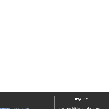
צרו קשר -
support@tipranks.com
תנאי שימוש
•
מדיניות