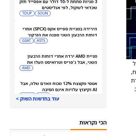
3 מניות מתחת ל-10 דולר עם אפסייד חזק
שכדאי לשקול, לפי אנליסטים
TDUP
SOUN
הירידה במניית ספייס אקס (SPCX) אחרי
דוחות הרבעון השני מפנה את הזרקור
ASTS
לקרנות סל חלל עם חשיפה גבוהה
GSAT
מניית AMD ירדה אחרי דוחות הרבעון
השני, אבל ג'פריס וטרואיסט העלו את
ל
מחירי היעד. הנה הסיבה
AMD
וח,
 לנקודת
אטסי מקצצת 12% מכוח האדם שלה, אבל
ציב
AI וקיצוץ עלויות אינם הסיבה
AMZN
WMT
עוד בחדשות השוק >
"שאפתנות מגיעה עם מחיר", מזהיר
אנליסט וולס פרגו לאחר שהוריד את
הכי נקראות
NVDA
מחיר היעד למניית אנבידיה (אנבידיה)
SPCX