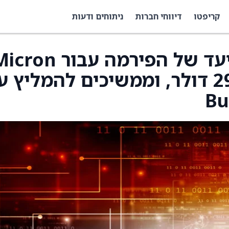
קריפטו
דיווחי חברות
ניתוחים ודעות
UBS העלו את מחיר היעד של הפירמה עבור n
‏(MU) ל-300 דולר מ-295 דולר, וממשיכים להמליץ 