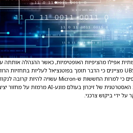
ת משמעותית אפילו מהציפיות האופטימיות, כאשר ההנהלה אותתה ע
המשך התרחבות שולי הרווח הגולמי עד 2026. UBS מציינים כי הדבר תומך בפוטנציאל לעליות בתחזיות הרו
שעשויות להתקרב ל-40 דולר למניה. UBS מוסיפים כי למרות החששות ש-Micron עשויה להיות קרובה
השיא של מחזור העסקים הנוכחי שלה, החשיבות האסטרטגית של זיכרון בעולם מונע-AI מרמזת על מחזור י
 על ידי ביקוש צרכני.