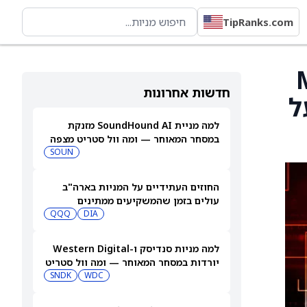
TipRanks.com
Micro
חדשות אחרונות
על
למה מניית SoundHound AI מזנקת
במסחר המאוחר — ומה וול סטריט מצפה
שיקרה בהמשך
SOUN
החוזים העתידיים על המניות בארה"ב
עולים בזמן שהמשקיעים ממתינים
לדוחות נוספים
DIA
QQQ
למה מניות סנדיסק ו-Western Digital
יורדות במסחר המאוחר — ומה וול סטריט
צופה בהמשך
WDC
SNDK