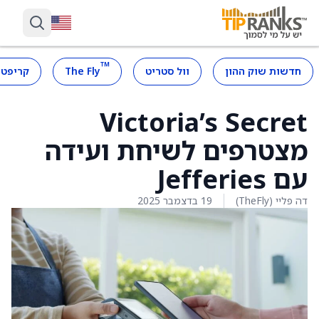
™
חדשות שוק ההון
וול סטריט
The Fly
קריפטו
Victoria’s Secret
מצטרפים לשיחת ועידה
עם Jefferies
דה פליי (TheFly)
19 בדצמבר 2025