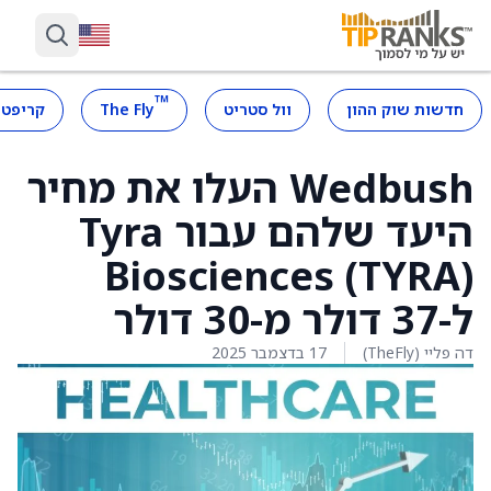
™
חדשות שוק ההון
וול סטריט
The Fly
קריפטו
Wedbush העלו את מחיר
היעד שלהם עבור Tyra
Biosciences (TYRA)
ל-37 דולר מ-30 דולר
דה פליי (TheFly)
17 בדצמבר 2025