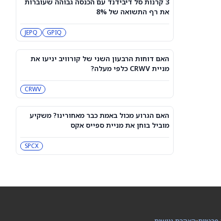
3 קרנות סל דיבידנד עם הכנסה גבוהה שעוברות
תחזית מחיר מניית Rocket Lab Usa —
את רף התשואה של 8%
מה וול סטריט מצפה לקראת הדוח ב-10
באוגוסט
RKLB
JEPQ
GPIQ
3 קרנות סל דיבידנד עם הכנסה גבוהה
שעוברות את רף התשואה של 8%
האם דוחות הרבעון השני של קורוויב יניעו את
JEPQ
GPIQ
מניית CRWV כלפי מעלה?
CRWV
האם דוחות הרבעון השני של קורוויב
יניעו את מניית CRWV כלפי מעלה?
CRWV
האם הגרוע מכול באמת כבר מאחורינו? משקיע
מוביל בוחן את מניית ספייס אקס
האם הגרוע מכול באמת כבר מאחורינו?
משקיע מוביל בוחן את מניית ספייס אקס
SPCX
SPCX
מיקרון או SK hynix: מניית שבבי AI אחת
היא מציאה, והשנייה יקרה מדי
SKHY
MU
 פרטיות
•
הצהרת נגישות