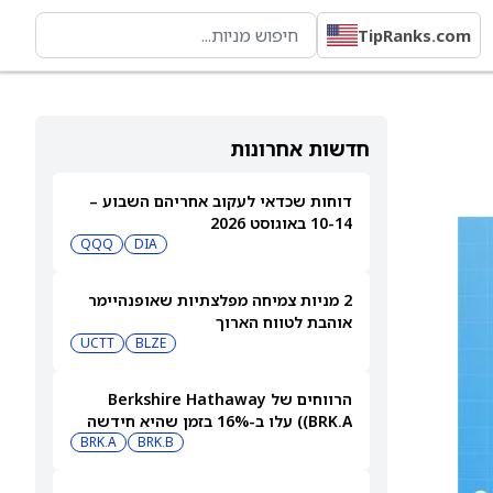
TipRanks.com
חדשות אחרונות
דוחות שכדאי לעקוב אחריהם השבוע –
10-14 באוגוסט 2026
QQQ
DIA
2 מניות צמיחה מפלצתיות שאופנהיימר
אוהבת לטווח הארוך
UCTT
BLZE
הרווחים של Berkshire Hathaway
(BRK.A) עלו ב-16% בזמן שהיא חידשה
BRK.B
רכישות עצמיות בהיקף של 4.5 מיליארד
BRK.A
דולר