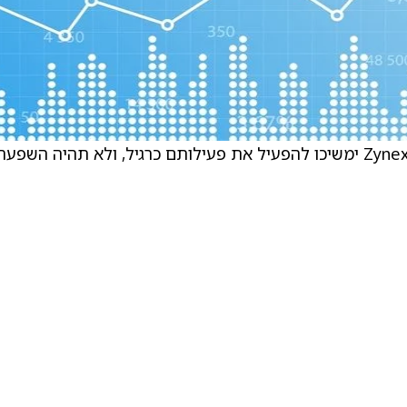
לחברה יש תמיכה במימון חדש מהמלווים שלה. Zynex ימשיכו להפעיל את פעילותם כרגיל, ולא תהיה הש