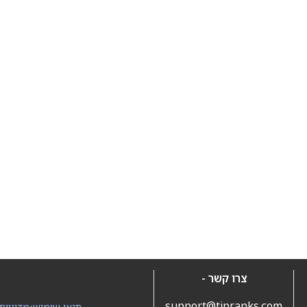
צרו קשר -
support@tipranks.com
תנאי שימוש
•
מדיניות