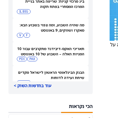
ביג מרכזי קניות: שריפה באתר בניית
המרכז המסחרי בפתח תקוה
IL:BIG
מה שהיה השבוע, ומה צפוי בשבוע הבא:
מאקרו ושווקים, 9 באוגוסט
V
F
פעה על
תאריכי האקס-דיבידנד מתקרבים עבור 10
המניות האלה – השבוע של 10 באוגוסט
PDI
PAX
2026
הבנק הבינלאומי הראשון לישראל מקדים
שיחת ועידה לדוחות
IL:FIBI
עוד בחדשות השוק >
תצוגה מקדימה של דוחות הרבעון השני
של הימס אנד הרס הלת': סוחרי
הכי נקראות
האופציות נערכים לתנועה של 14.5%
HIMS
במניית HIMS