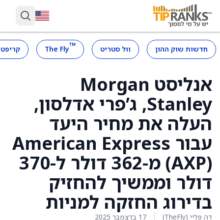
™
חדשות שוק ההון
וול סטריט
The Fly
קריפטו
אנליסט Morgan
Stanley, ג’פרי אדלסון,
העלה את מחיר היעד
עבור American Express
(AXP) מ-362 דולר ל-370
דולר וממשיך להחזיק
בדירוג החזקה למניות
דה פליי (TheFly)
17 בדצמבר 2025