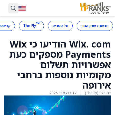
™
חדשות שוק ההון
וול סטריט
The Fly
קריפטו
Wix. com הודיעו כי Wix
Payments מספקים כעת
אפשרויות תשלום
מקומיות נוספות ברחבי
אירופה
דה פליי (TheFly)
17 בדצמבר 2025