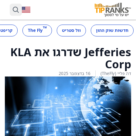
™
חדשות שוק ההון
וול סטריט
The Fly
קריפטו
Jefferies שדרגו את KLA
Corp
דה פליי (TheFly)
16 בדצמבר 2025