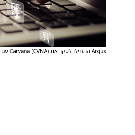
Argus התחילו לסקר את Carvana (CVNA) עם דירוג קנייה וקבעו מחיר יעד של 500 דולר.