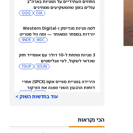
החוזים העתידיים על המניות בארה"ב
עולים בזמן שהמשקיעים ממתינים
לדוחות נוספים
DIA
QQQ
למה מניות סנדיסק ו-Western Digital
יורדות במסחר המאוחר — ומה וול סטריט
צופה בהמשך
WDC
SNDK
3 מניות מתחת ל-10 דולר עם אפסייד חזק
שכדאי לשקול, לפי אנליסטים
TDUP
SOUN
הירידה במניית ספייס אקס (SPCX) אחרי
דוחות הרבעון השני מפנה את הזרקור
ASTS
לקרנות סל חלל עם חשיפה גבוהה
GSAT
עוד בחדשות השוק >
מניית AMD ירדה אחרי דוחות הרבעון
השני, אבל ג'פריס וטרואיסט העלו את
הכי נקראות
מחירי היעד. הנה הסיבה
AMD