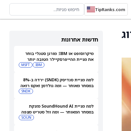
TipRanks.com
 עם דירוג
חדשות אחרונות
מיקרוסופט או IBM: מורגן סטנלי בוחר
את מניית ההייפרסקיילר הטובה יותר
לקנייה עכשיו
IBM
MSFT
למה מניית סנדיסק (SNDK) ירדה ב-8%
במסחר מאוחר — ומה גולדמן זאקס רואה
בהמשך
SNDK
למה מניית SoundHound AI מזנקת
במסחר המאוחר — ומה וול סטריט מצפה
שיקרה בהמשך
SOUN